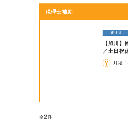
税理士補助
正社員
【旭川】
／土日祝
月給 1
2
全
件