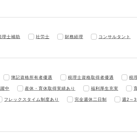
税理士補助
社労士
財務経理
コンサルタント
簿記資格所有者優遇
税理士資格取得者優遇
税
活躍中
産休・育休取得実績あり
福利厚生充実
フレックスタイム制度あり
完全週休二日制
週2～