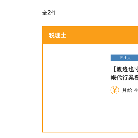
2
全
件
税理士
正社員
【渡邉也
帳代行業
月給 4