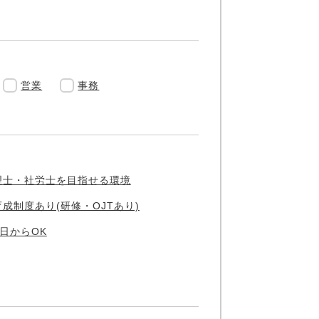
営業
事務
理士・社労士を目指せる環境
育成制度あり(研修・OJTあり)
3日からOK