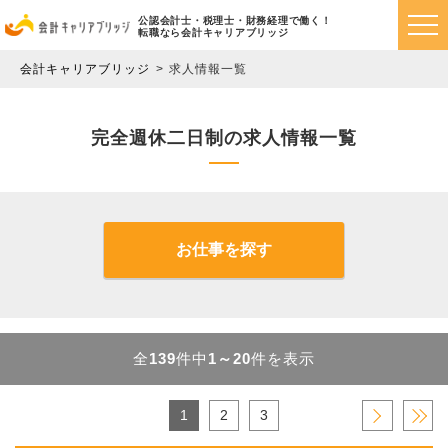
公認会計士・税理士・財務経理で働く！
転職なら会計キャリアブリッジ
会計キャリアブリッジ
求人情報一覧
完全週休二日制の求人情報一覧
お仕事を探す
全
139
件中
1～20
件を表示
1
2
3
›
»