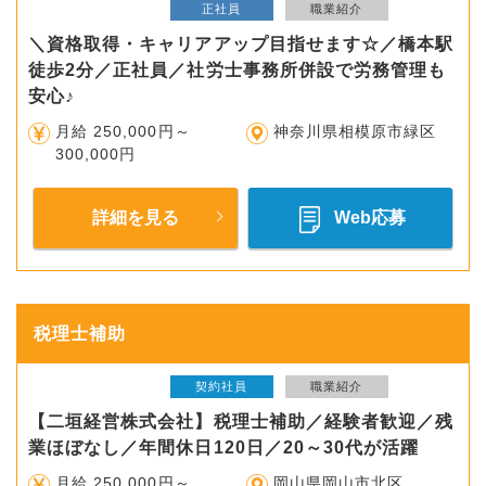
正社員
職業紹介
＼資格取得・キャリアアップ目指せます☆／橋本駅
徒歩2分／正社員／社労士事務所併設で労務管理も
安心♪
月給 250,000円～
神奈川県相模原市緑区
300,000円
詳細を見る
Web応募
税理士補助
契約社員
職業紹介
【二垣経営株式会社】税理士補助／経験者歓迎／残
業ほぼなし／年間休日120日／20～30代が活躍
月給 250,000円～
岡山県岡山市北区