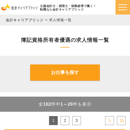
公認会計士・税理士・財務経理で働く！
転職なら会計キャリアブリッジ
会計キャリアブリッジ
求人情報一覧
簿記資格所有者優遇の求人情報一覧
お仕事を探す
全
102
件中
1～20
件を表示
1
2
3
›
»