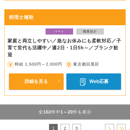
税理士補助
パート
職業紹介
家庭と両立しやすい／急なお休みにも柔軟対応／子
育て世代も活躍中／週2日・1日5h～／ブランク歓
迎
時給 1,500円～2,000円
東京都目黒区
詳細を見る
Web応募
全
102
件中
1～20
件を表示
1
2
3
›
»