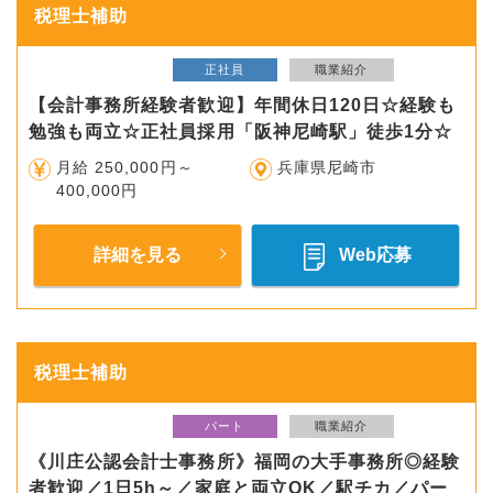
税理士補助
正社員
職業紹介
【会計事務所経験者歓迎】年間休日120日☆経験も
勉強も両立☆正社員採用「阪神尼崎駅」徒歩1分☆
月給 250,000円～
兵庫県尼崎市
400,000円
詳細を見る
Web応募
税理士補助
パート
職業紹介
《川庄公認会計士事務所》福岡の大手事務所◎経験
者歓迎／1日5h～／家庭と両立OK／駅チカ／パー