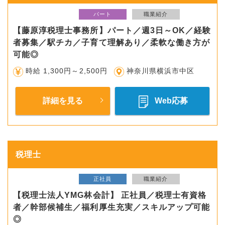
パート
職業紹介
【藤原淳税理士事務所】パート／週3日～OK／経験
者募集／駅チカ／子育て理解あり／柔軟な働き方が
可能◎
時給 1,300円～2,500円
神奈川県横浜市中区
詳細を見る
Web応募
税理士
正社員
職業紹介
【税理士法人YMG林会計】 正社員／税理士有資格
者／幹部候補生／福利厚生充実／スキルアップ可能
◎