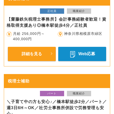
正社員
職業紹介
【齋藤鉄矢税理士事務所】会計事務経験者歓迎！資
格取得支援あり◎橋本駅徒歩4分／正社員
月給 256,000円～
神奈川県相模原市緑区
400,000円
詳細を見る
Web応募
税理士補助
パート
職業紹介
＼子育て中の方も安心♪／橋本駅徒歩2分／パート／
週3日6H～OK／社労士事務所併設で労務管理も安
心♪