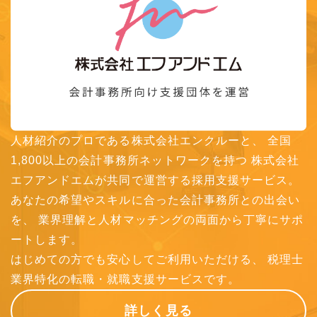
人材紹介のプロである株式会社エンクルーと、
全国
1,800以上の会計事務所ネットワークを持つ
株式会社
エフアンドエムが共同で運営する採用支援サービス。
あなたの希望やスキルに合った会計事務所との出会い
を、
業界理解と人材マッチングの両面から丁寧にサポ
ートします。
はじめての方でも安心してご利用いただける、
税理士
業界特化の転職・就職支援サービスです。
詳しく見る