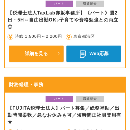
パート
職業紹介
【税理士法人TaxLab赤坂事務所】《パート》週2
日・5H～自由出勤OK♪子育てや資格勉強との両立
◎
時給 1,500円～2,200円
東京都港区
詳細を見る
Web応募
財務経理・事務
パート
職業紹介
【FUJITA税理士法人】パート募集／総務補助／出
勤時間柔軟／急なお休みも可／短時間正社員登用有
★