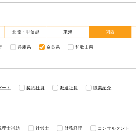
北陸・甲信越
東海
関西
府
兵庫県
奈良県
和歌山県
パート
契約社員
派遣社員
職業紹介
税理士補助
社労士
財務経理
コンサルタント