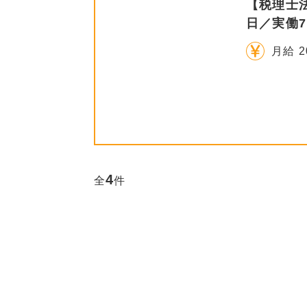
【税理士
日／実働
月給 2
4
全
件