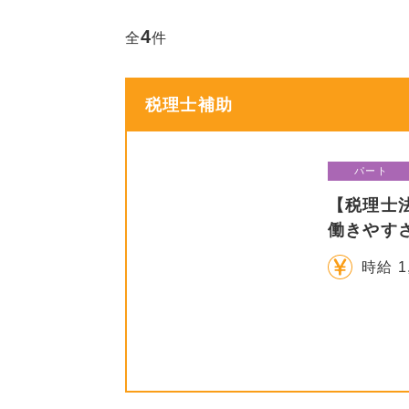
4
全
件
税理士補助
パート
【税理士
働きやす
時給 1