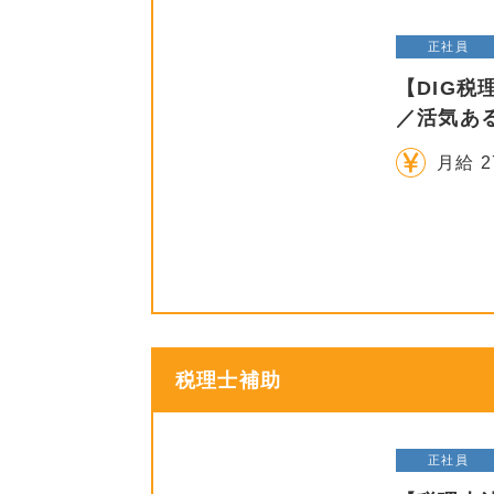
正社員
【DIG
／活気あ
月給 2
税理士補助
正社員