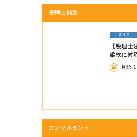
税理士補助
正社員
【税理士
柔軟に対
月給 1
コンサルタント