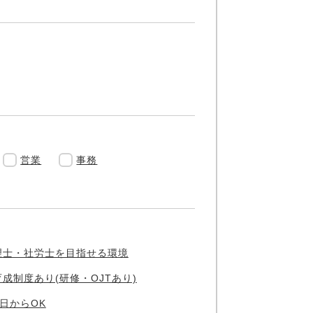
営業
事務
理士・社労士を目指せる環境
育成制度あり(研修・OJTあり)
3日からOK