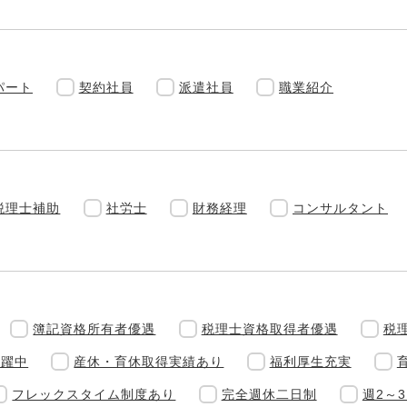
パート
契約社員
派遣社員
職業紹介
税理士補助
社労士
財務経理
コンサルタント
簿記資格所有者優遇
税理士資格取得者優遇
税
活躍中
産休・育休取得実績あり
福利厚生充実
フレックスタイム制度あり
完全週休二日制
週2～