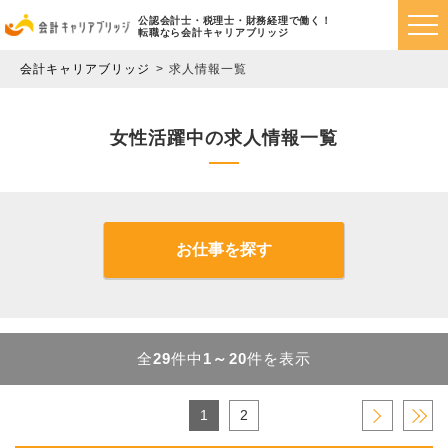
公認会計士・税理士・財務経理で働く！
転職なら会計キャリアブリッジ
会計キャリアブリッジ
求人情報一覧
女性活躍中の求人情報一覧
お仕事を探す
全
29
件中
1～20
件を表示
1
2
›
»