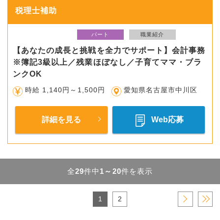
税理士補助
パート
職業紹介
【あなたの成長と挑戦を全力でサポート】会計事務
※簿記3級以上／残業ほぼなし／子育てママ・ブラ
ンクOK
時給 1,140円～1,500円
愛知県名古屋市中川区
詳細を見る
Web応募
全
29
件中
1～20
件を表示
1
2
›
»