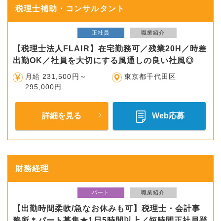
税理士補助・コンサルタント
正社員
職業紹介
【税理士法人FLAIR】在宅勤務可／残業20H／時差
出勤OK／社員を大切にする風通しの良い社風◎
月給 231,500円～
東京都千代田区
295,000円
詳細を見る
Web応募
財務経理
パート
職業紹介
【出勤時間柔軟/急なお休みも可】税理士・会計事
務所＊パート募集★1日5時間以上／短時間正社員登