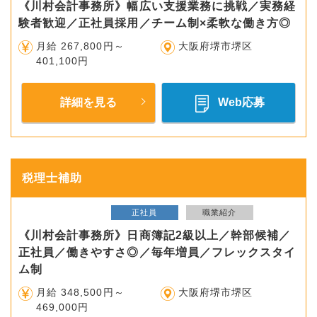
《川村会計事務所》幅広い支援業務に挑戦／実務経
験者歓迎／正社員採用／チーム制×柔軟な働き方◎
月給 267,800円～
大阪府堺市堺区
401,100円
詳細を見る
Web応募
税理士補助
正社員
職業紹介
《川村会計事務所》日商簿記2級以上／幹部候補／
正社員／働きやすさ◎／毎年増員／フレックスタイ
ム制
月給 348,500円～
大阪府堺市堺区
469,000円