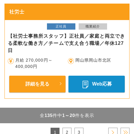
社労士
正社員
職業紹介
【社労士事務所スタッフ】正社員／家庭と両立でき
る柔軟な働き方／チームで支え合う職場／年休127
日
月給 270,000円～
岡山県岡山市北区
400,000円
詳細を見る
Web応募
全
135
件中
1～20
件を表示
1
2
3
›
»