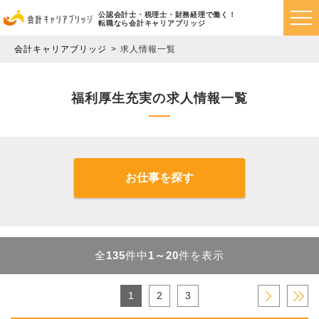
公認会計士・税理士・財務経理で働く！
転職なら会計キャリアブリッジ
会計キャリアブリッジ
求人情報一覧
福利厚生充実の求人情報一覧
お仕事を探す
全
135
件中
1～20
件を表示
1
2
3
›
»