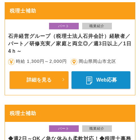
税理士補助
パート
職業紹介
石井経営グループ（税理士法人石井会計）経験者／
パート／研修充実／家庭と両立◎／週3日以上／1日
4ｈ～
時給 1,300円～2,000円
岡山県岡山市北区
詳細を見る
Web応募
税理士補助
パート
職業紹介
◆週2日～OK／急な休みも柔軟対応！◆税理士事務