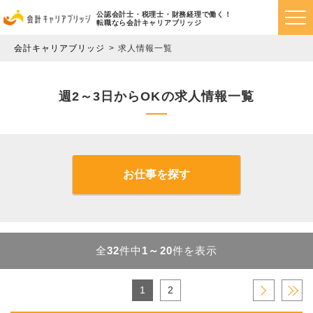
公認会計士・税理士・財務経理で働く！
転職なら会計キャリアブリッジ
会計キャリアブリッジ
求人情報一覧
週2～3日からOKの求人情報一覧
お仕事を探す
全
32
件中
1～20
件を表示
1
2
›
»