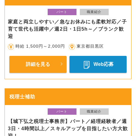
パート
職業紹介
家庭と両立しやすい／急なお休みにも柔軟対応／子
育て世代も活躍中／週2日・1日5h～／ブランク歓
迎
時給 1,500円～2,000円
東京都目黒区
詳細を見る
Web応募
税理士補助
パート
職業紹介
【城下弘之税理士事務所】パート／経理経験者／週
3日・4時間以上／スキルアップを目指したい方大歓
迎！