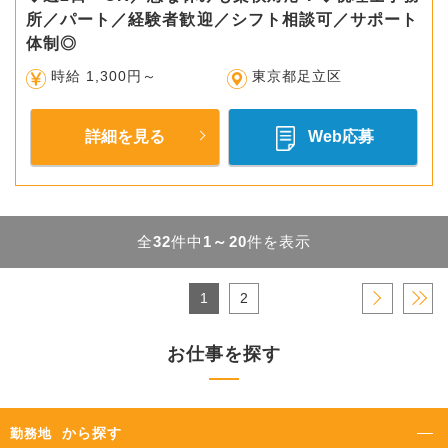
所／パート／経験者歓迎／シフト相談可／サポート
体制◎
時給 1,300円～
東京都足立区
詳細を見る
Web応募
全
32
件中
1～20
件を表示
1
2
›
»
お仕事を探す
から探す
勤務地