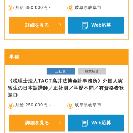
月給 350,000円～
岐阜県岐阜市
詳細を見る
Web応募
事務
正社員
職業紹介
《税理士法人TACT髙井法博会計事務所》外国人実
習生の日本語講師／正社員／学歴不問／有資格者歓
迎◎
月給 250,000円～
岐阜県岐阜市
詳細を見る
Web応募