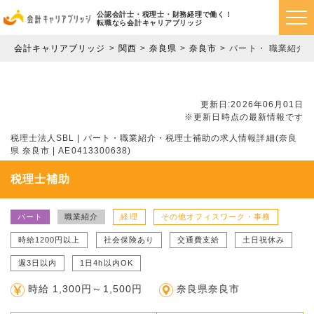
公認会計士・税理士・財務経理で働く！
転職なら会計キャリアブリッジ
会計キャリアブリッジ
関西
奈良県
奈良市
パート・ 職業紹介
更新日:2026年06月01日
※更新日時点の最新情報です
税理士法人SBL | パート・職業紹介・税理士補助の求人情報詳細(奈良
県 奈良市 | AE0413300638)
税理士補助
パート
職業紹介
経理
その他オフィスワーク・事務
時給1200円以上
社会保険あり
交通費支給
土日祝休み
週3日以内
1日4h以内OK
時給 1,300円～1,500円
奈良県奈良市