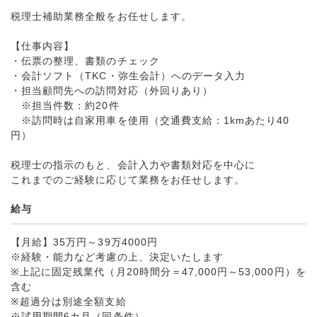
税理士補助業務全般をお任せします。
【仕事内容】
・伝票の整理、書類のチェック
・会計ソフト（TKC・弥生会計）へのデータ入力
・担当顧問先への訪問対応（外回りあり）
※担当件数：約20件
※訪問時は自家用車を使用（交通費支給：1kmあたり40
円）
税理士の指示のもと、会計入力や書類対応を中心に
これまでのご経験に応じて業務をお任せします。
給与
【月給】35万円～39万4000円
※経験・能力など考慮の上、決定いたします
※上記に固定残業代（月20時間分＝47,000円～53,000円）を
含む
※超過分は別途全額支給
※試用期間6カ月（同条件）