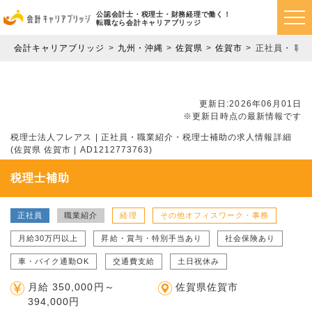
公認会計士・税理士・財務経理で働く！
転職なら会計キャリアブリッジ
会計キャリアブリッジ
九州・沖縄
佐賀県
佐賀市
正社員・ 職
更新日:2026年06月01日
※更新日時点の最新情報です
税理士法人フレアス | 正社員・職業紹介・税理士補助の求人情報詳細
(佐賀県 佐賀市 | AD1212773763)
税理士補助
正社員
職業紹介
経理
その他オフィスワーク・事務
月給30万円以上
昇給・賞与・特別手当あり
社会保険あり
車・バイク通勤OK
交通費支給
土日祝休み
月給 350,000円～
佐賀県佐賀市
394,000円