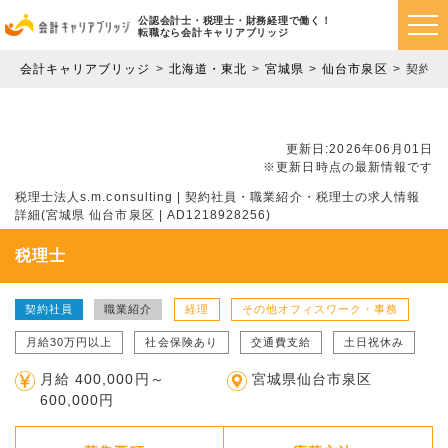
公認会計士・税理士・財務経理で働く！
転職なら会計キャリアブリッジ
会計キャリアブリッジ
北海道・東北
宮城県
仙台市泉区
契約社
更新日:2026年06月01日
※更新日時点の最新情報です
税理士法人s.m.consulting | 契約社員・職業紹介・税理士の求人情報
詳細(宮城県 仙台市泉区 | AD1218928256)
税理士
契約社員
職業紹介
経理
その他オフィスワーク・事務
月給30万円以上
社会保険あり
交通費支給
土日祝休み
月給 400,000円～
宮城県仙台市泉区
600,000円