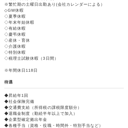
※繁忙期の土曜日出勤あり(会社カレンダーによる）
◇GW休暇
◇夏季休暇
◇年末年始休暇
◇有給休暇
◇慶弔休暇
◇産休・育休
◇介護休暇
◇特別休暇
◇税理士試験休暇（3日間）
※年間休日118日
待遇
◆昇給年1回
◆社会保険完備
◆交通費支給（所得税の課税限度額分）
◆退職金制度（勤続半年以上で加入）
◆企業型確定拠出年金
◆各種手当（資格・役職・時間外・特別手当など）