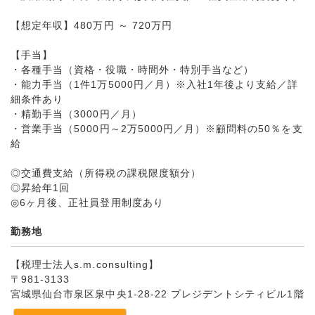
【想定年収】480万円 ～ 720万円
【手当】
・各種手当（資格・役職・時間外・特別手当など）
・能力手当（1件1万5000円／月）※入社1年後より支給／詳
細条件あり
・精勤手当（3000円／月）
・営業手当（5000円～2万5000円／月）※顧問料の50％を支
給
◎交通費支給（所得税の課税限度額分）
◎昇給年1回
◎6ヶ月後、正社員登用制度あり
勤務地
【税理士法人s.m.consulting】
〒981-3133
宮城県仙台市泉区泉中央1-28-22 プレジデントシティビル1階