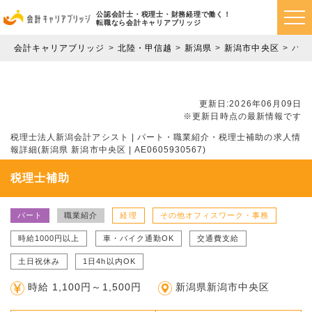
公認会計士・税理士・財務経理で働く！
転職なら会計キャリアブリッジ
会計キャリアブリッジ
北陸・甲信越
新潟県
新潟市中央区
パー
更新日:2026年06月09日
※更新日時点の最新情報です
税理士法人新潟会計アシスト | パート・職業紹介・税理士補助の求人情
報詳細(新潟県 新潟市中央区 | AE0605930567)
税理士補助
パート
職業紹介
経理
その他オフィスワーク・事務
時給1000円以上
車・バイク通勤OK
交通費支給
土日祝休み
1日4h以内OK
時給 1,100円～1,500円
新潟県新潟市中央区