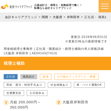
公認会計士・税理士・財務経理で働く！
転職なら会計キャリアブリッジ
会計キャリアブリッジ
関西
大阪府
岸和田市
正社員・ 職業紹
更新日:2026年06月01日
※更新日時点の最新情報です
周奎植税理士事務所 | 正社員・職業紹介・税理士補助の求人情報詳細
(大阪府 岸和田市 | AE0414327413)
税理士補助
正社員
職業紹介
経理
その他オフィスワーク・事務
昇給・賞与・特別手当あり
社会保険あり
車・バイク通勤OK
交通費支給
土日祝休み
月給 200,000円～
大阪府岸和田市
350,000円