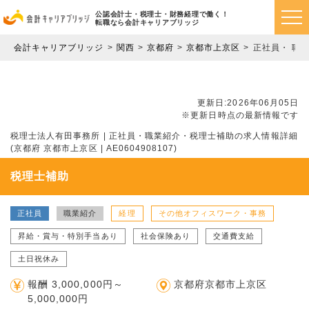
公認会計士・税理士・財務経理で働く！
転職なら会計キャリアブリッジ
会計キャリアブリッジ
関西
京都府
京都市上京区
正社員・ 職
更新日:2026年06月05日
※更新日時点の最新情報です
税理士法人有田事務所 | 正社員・職業紹介・税理士補助の求人情報詳細
(京都府 京都市上京区 | AE0604908107)
税理士補助
正社員
職業紹介
経理
その他オフィスワーク・事務
昇給・賞与・特別手当あり
社会保険あり
交通費支給
土日祝休み
報酬 3,000,000円～
京都府京都市上京区
5,000,000円