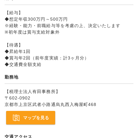
【給与】
◆想定年収300万円～500万円
※経験・能力・前職給与等を考慮の上、決定いたします
※初年度は賞与支給対象外
【待遇】
◆昇給年1回
◆賞与年2回（前年度実績：計3ヶ月分）
◆交通費全額支給
勤務地
【税理士法人有田事務所】
〒602-0902
京都市上京区武者小路通烏丸西入梅屋町468
マップを見る
交通アクセス