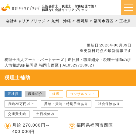
公認会計士・税理士・財務経理で働く！
転職なら会計キャリアブリッジ
会計キャリアブリッジ
九州・沖縄
福岡県
福岡市西区
正社員・
更新日:2026年06月09日
※更新日時点の最新情報です
税理士法人アーク・パートナーズ | 正社員・職業紹介・税理士補助の求
人情報詳細(福岡県 福岡市西区 | AE0529728982)
税理士補助
正社員
職業紹介
経理
コンサルタント
月給25万円以上
昇給・賞与・特別手当あり
社会保険あり
交通費支給
土日祝休み
月給 270,000円～
福岡県福岡市西区
400,000円