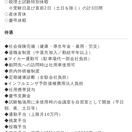
◇税理士試験特別休暇
※受験日及び直前2日（土日を除く）の計3日間
◇産休育休
◇慶弔休暇
待遇
◆社会保険完備（健康・厚生年金・雇用・労災）
◆退職金制度（中退共加入／勤続半年以上）
◆マイカー通勤可（駐車場代一部会社負担）
◆顧問先への訪問時は社用車使用可
◆所内外研修制度
◆定期健康診断（全額会社負担）
◆インフルエンザ予防接種費用法人負担
◆社用携帯貸与
◆慶弔見舞金
◆試験勉強用に未使用時の会議室を自習室として開放（平日
朝、夜、土日等）
◆通勤手当（上限月10万円）
◆残業手当
◆役職手当