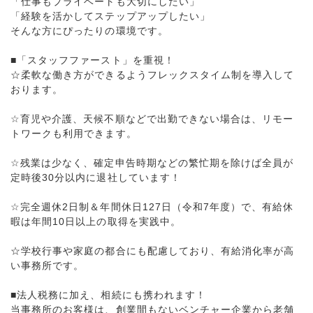
「仕事もプライベートも大切にしたい」
「経験を活かしてステップアップしたい」
そんな方にぴったりの環境です。
■「スタッフファースト」を重視！
☆柔軟な働き方ができるようフレックスタイム制を導入して
おります。
☆育児や介護、天候不順などで出勤できない場合は、リモー
トワークも利用できます。
☆残業は少なく、確定申告時期などの繁忙期を除けば全員が
定時後30分以内に退社しています！
☆完全週休2日制＆年間休日127日（令和7年度）で、有給休
暇は年間10日以上の取得を実践中。
☆学校行事や家庭の都合にも配慮しており、有給消化率が高
い事務所です。
■法人税務に加え、相続にも携われます！
当事務所のお客様は、創業間もないベンチャー企業から老舗