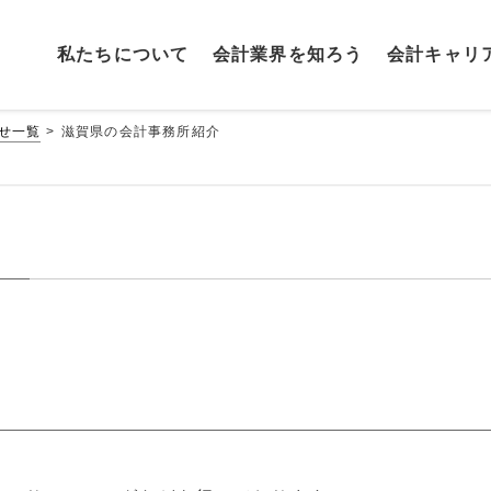
私たちに
ついて
会計業界を
知ろう
会計キャリ
せ一覧
滋賀県の会計事務所紹介