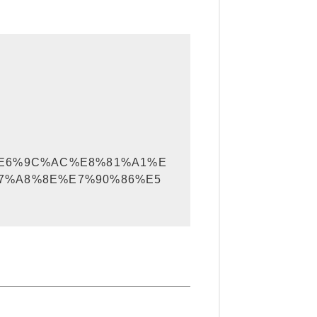
1%E6%9C%AC%E8%81%A1%E
7%A8%8E%E7%90%86%E5