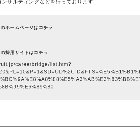
コンサルティングなどを行っております
所のホームページはコチラ
所の採用サイトはコチラ
uit.jp/careerbridge/list.htm?
I=20&PL=10&P=1&SD=UD%2CID&FTS=%E5%B1%B
%BC%9A%E8%A8%88%E5%A3%AB%E3%83%BB%E
8B%99%E6%89%80
２