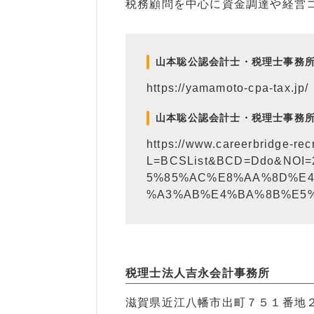
税務顧問を中心に資金調達や経営
山本聡公認会計士・税理士事務
https://yamamoto-cpa-tax.jp/
山本聡公認会計士・税理士事務
https://www.careerbridge-recr
L=BCSList&BCD=Ddo&NO
5%85%AC%E8%AA%8D%E4
%A3%AB%E4%BA%8B%E5%
税理士法人吉永会計事務所
滋賀県近江八幡市出町７５１番地