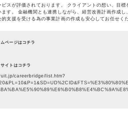
ービスが評価されております。 クライアントの想い、目標
います。 金融機関とも連携しながら、経営改善計画作成し
公的支援を受ける為の事業計画の作成も安心してお任せく
ームページはコチラ
用サイトはコチラ
uit.jp/careerbridge/list.htm?
I=20&PL=10&P=1&SD=UD%2CID&FTS=%E3%80%80
%BA%BA%E5%90%89%E6%B0%B8%E4%BC%9A%E8