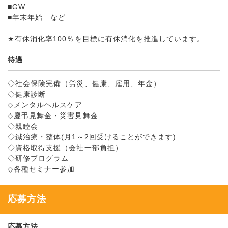
■GW
■年末年始 など
★有休消化率100％を目標に有休消化を推進しています。
待遇
◇社会保険完備（労災、健康、雇用、年金）
◇健康診断
◇メンタルヘルスケア
◇慶弔見舞金・災害見舞金
◇親睦会
◇鍼治療・整体(月1～2回受けることができます)
◇資格取得支援（会社一部負担）
◇研修プログラム
◇各種セミナー参加
応募方法
応募方法