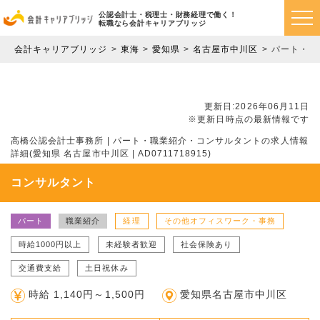
公認会計士・税理士・財務経理で働く！
転職なら会計キャリアブリッジ
会計キャリアブリッジ
東海
愛知県
名古屋市中川区
パート・ 
更新日:2026年06月11日
※更新日時点の最新情報です
高橋公認会計士事務所 | パート・職業紹介・コンサルタントの求人情報
詳細(愛知県 名古屋市中川区 | AD0711718915)
コンサルタント
パート
職業紹介
経理
その他オフィスワーク・事務
時給1000円以上
未経験者歓迎
社会保険あり
交通費支給
土日祝休み
時給 1,140円～1,500円
愛知県名古屋市中川区