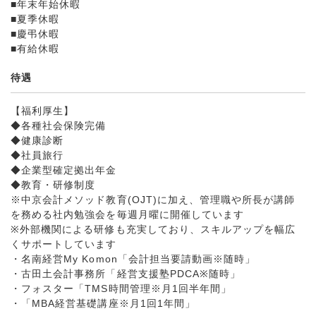
■年末年始休暇
■夏季休暇
■慶弔休暇
■有給休暇
待遇
【福利厚生】
◆各種社会保険完備
◆健康診断
◆社員旅行
◆企業型確定拠出年金
◆教育・研修制度
※中京会計メソッド教育(OJT)に加え、管理職や所長が講師
を務める社内勉強会を毎週月曜に開催しています
※外部機関による研修も充実しており、スキルアップを幅広
くサポートしています
・名南経営My Komon「会計担当要請動画※随時」
・古田土会計事務所「経営支援塾PDCA※随時」
・フォスター「TMS時間管理※月1回半年間」
・「MBA経営基礎講座※月1回1年間」