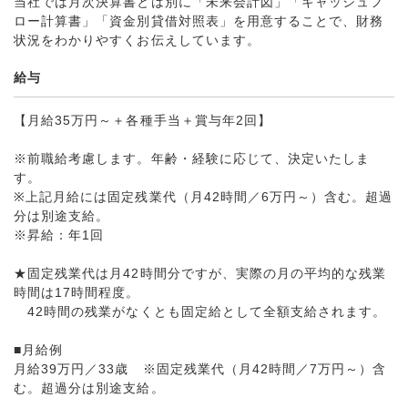
当社では月次決算書とは別に「未来会計図」「キャッシュフ
ロー計算書」「資金別貸借対照表」を用意することで、財務
状況をわかりやすくお伝えしています。
給与
【月給35万円～＋各種手当＋賞与年2回】
※前職給考慮します。年齢・経験に応じて、決定いたしま
す。
※上記月給には固定残業代（月42時間／6万円～）含む。超過
分は別途支給。
※昇給：年1回
★固定残業代は月42時間分ですが、実際の月の平均的な残業
時間は17時間程度。
42時間の残業がなくとも固定給として全額支給されます。
■月給例
月給39万円／33歳 ※固定残業代（月42時間／7万円～）含
む。超過分は別途支給。