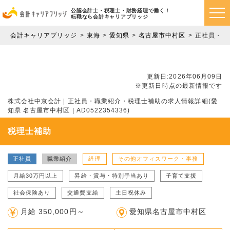
公認会計士・税理士・財務経理で働く！
転職なら会計キャリアブリッジ
会計キャリアブリッジ
東海
愛知県
名古屋市中村区
正社員・ 
更新日:2026年06月09日
※更新日時点の最新情報です
株式会社中京会計 | 正社員・職業紹介・税理士補助の求人情報詳細(愛
知県 名古屋市中村区 | AD0522354336)
税理士補助
正社員
職業紹介
経理
その他オフィスワーク・事務
月給30万円以上
昇給・賞与・特別手当あり
子育て支援
社会保険あり
交通費支給
土日祝休み
月給 350,000円～
愛知県名古屋市中村区